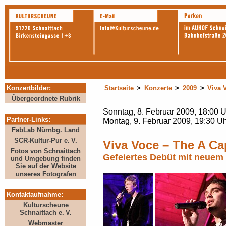
Konzertbilder
:
Startseite
>
Konzerte
>
2009
>
Viva 
Übergeordnete Rubrik
Sonntag, 8. Februar 2009, 18:00 
Partner-Links:
Montag, 9. Februar 2009, 19:30 U
FabLab Nürnbg. Land
SCR-Kultur-Pur e. V.
Viva Voce – The A C
Fotos von Schnaittach
Gefeiertes Debüt mit neuem
und Umgebung finden
Sie auf der Website
unseres Fotografen
Kontaktaufnahme:
Kulturscheune
Schnaittach e. V.
Webmaster